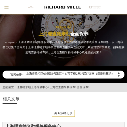

Richardmille
上海理查德米勒
全面保养
（chopard）上海理查德米勒维修服务中心为您提供上海理查德米勒手表全面保养服务，以下内容
2026年6月理查德米勒上海市售后服务网络优化升级公告
整理收集了全网关于上海理查德米勒手表全面保养相关问题的文章，希望对您有所帮助。如果您的
2026年6月上海市理查德米勒官方售后客户服务热线：400-006-0073
爱表需要维修养护，上海理查德米勒维修中心欢迎您的到来！
2026年6月理查德米勒售后服务中心最新网点地址：
上海市徐汇区虹桥路3号港汇中心写字楼2座37层3705室（需提前预约）
▲
官网公告>
上海市黄浦区南京东路299号宏伊国际广场写字楼8层806室（需提前预约）
▼
上海市黄浦区南京东路299号宏伊国际广场写字楼8层806室理查德米勒售后服务中心（需提前预约）
您的位置：
理查德米勒上海维修中心
>
上海理查德米勒保养
>
全面保养
>
上海市徐汇区虹桥路3号港汇中心2座37层3705室理查德米勒售后服务中心（需提前预约）
相关文章
节假日正常营业！
共
0
页
0
条记录
上海理查德米勒维修服务中心