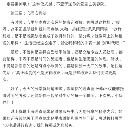
一定要更帅哦！”这种仪式感，不亚于送你的爱宠去美容院。
第三招：心理安慰法
有时候，心里的疙瘩比实际的划痕还难搞。你可以这样想：“哎
呀，这不正说明我和我的理查德·米勒一起经历过风风雨雨嘛！”这样
想着，是不是感觉划痕也成了岁月静好的一部分呢？就像网上的热梗
说的那样：“生活已经这么难了，就让我和我的手表一起‘划’时代吧！”
最后，不管你是选择自己动手修复，还是交给专业人员处理，都
要记得，手表不仅是时间的见证者，也是你生活态度的体现。所以，
不管是新崭崭的还是有点小瑕疵的，都是你独一无二的故事。记住这
句话：“真正珍贵的不是没有瑕疵，而是那些瑕疵让我们变得更真
实。”
好了，今天的分享就到这里啦，希望你的理查德·米勒不仅能够抵
御时间的考验，还能陪你一起笑对生活的每一个瞬间。下次见，小伙
伴们！
以上就是
上海理查德米勒维修服务中心
为您分享的精彩内容。如
果您还有其他关于理查德米勒手表维护和保养的问题，可以拨打页面
400电话进行咨询，我们将竭诚为您服务。