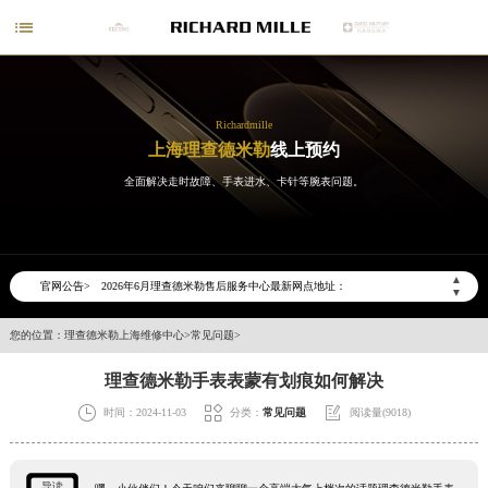

Richardmille
上海理查德米勒
线上预约
全面解决走时故障、手表进水、卡针等腕表问题。
2026年6月理查德米勒上海市售后服务网络优化升级公告
2026年6月上海市理查德米勒官方售后客户服务热线：400-006-0073
▲
官网公告>
2026年6月理查德米勒售后服务中心最新网点地址：
▼
上海市徐汇区虹桥路3号港汇中心写字楼2座37层3705室（需提前预约）
您的位置：
理查德米勒上海维修中心
>
常见问题
>
上海市黄浦区南京东路299号宏伊国际广场写字楼8层806室（需提前预约）
理查德米勒手表表蒙有划痕如何解决
上海市黄浦区南京东路299号宏伊国际广场写字楼8层806室理查德米勒售后服务中心（需提前预约）
上海市徐汇区虹桥路3号港汇中心2座37层3705室理查德米勒售后服务中心（需提前预约）



时间：2024-11-03
分类：
常见问题
阅读量(9018)
节假日正常营业！
导读