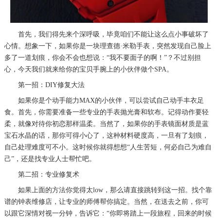
首先，我们得先来个深呼吸，毕竟咱们不能让这么点小事破坏了
心情。想象一下，如果你是一块理查德·米勒手表，突然发现自己脸上
多了一道划痕，你会不会也想说：“我不要面子的啊！”？不过别担
心，今天我们就来给你的宝贝手腕上的小伙伴做个SPA。
第一招：DIY修复大法
如果你是个动手能力MAX的小伙伴，可以尝试自己动手丰衣足
食。首先，你需要准备一些专业的手表抛光膏和软布。记得动作要轻
柔，就像对待你初恋那样温柔。当然了，如果你的手表镜面材质是蓝
宝石水晶的话，那你可得小心了，这种材料硬度高，一旦有了划痕，
自己处理难度可不小。这时候你就得想想“人生苦短，何必自己为难自
己”，还是找专业人士帮忙吧。
第二招：专业修复术
如果上面的方法你觉得太low，那么请直接跳转到这一招。找个靠
谱的钟表维修店，让专业的师傅帮你搞定。当然，在送去之前，你可
以跟它深情对视一分钟，告诉它：“你即将踏上一段旅程，回来的时候