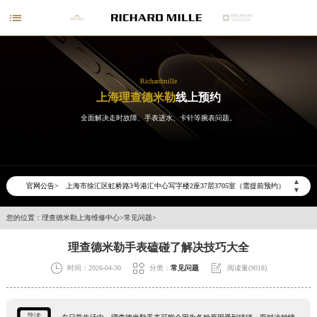

Richardmille
上海理查德米勒
线上预约
2026年6月理查德米勒上海市售后服务网络优化升级公告
全面解决走时故障、手表进水、卡针等腕表问题。
2026年6月上海市理查德米勒官方售后客户服务热线：400-006-0073
2026年6月理查德米勒售后服务中心最新网点地址：
上海市徐汇区虹桥路3号港汇中心写字楼2座37层3705室（需提前预约）
▲
官网公告>
▼
上海市黄浦区南京东路299号宏伊国际广场写字楼8层806室（需提前预约）
上海市黄浦区南京东路299号宏伊国际广场写字楼8层806室理查德米勒售后服务中心（需提前预约）
您的位置：
理查德米勒上海维修中心
>
常见问题
>
上海市徐汇区虹桥路3号港汇中心2座37层3705室理查德米勒售后服务中心（需提前预约）
理查德米勒手表磕碰了解决技巧大全
节假日正常营业！



时间：2026-04-30
分类：
常见问题
阅读量(9018)
导读