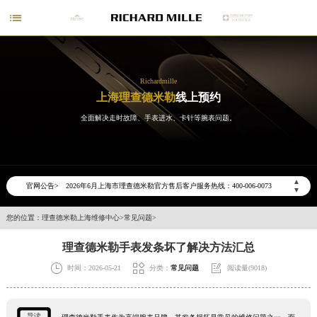

Richardmille
上海理查德米勒
线上预约
全面解决走时故障、手表进水、卡针等腕表问题。
2026年6月理查德米勒上海市售后服务网络优化升级公告
2026年6月上海市理查德米勒官方售后客户服务热线：400-006-0073
▲
官网公告>
▼
2026年6月理查德米勒售后服务中心最新网点地址：
上海市徐汇区虹桥路3号港汇中心写字楼2座37层3705室（需提前预约）
您的位置：
理查德米勒上海维修中心
>
常见问题
>
上海市黄浦区南京东路299号宏伊国际广场写字楼8层806室（需提前预约）
理查德米勒手表发条坏了解决方法汇总
上海市黄浦区南京东路299号宏伊国际广场写字楼8层806室理查德米勒售后服务中心（需提前预约）



时间：2026-05-21
分类：
常见问题
阅读量(9018)
上海市徐汇区虹桥路3号港汇中心2座37层3705室理查德米勒售后服务中心（需提前预约）
节假日正常营业！
导读