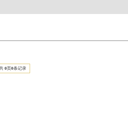
广场写字楼8层806室理查德米勒售后服务中心（需提前预约）
层3705室理查德米勒售后服务中心（需提前预约）
共
0
页
0
条记录