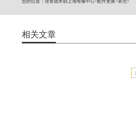
您的位置：
理查德米勒上海维修中心
>
配件更换
>
表壳
>
上海市黄浦区南京东路299号宏伊国际
上海市徐汇区虹桥路3号港汇中心2座37
节假日正常营业！
相关文章