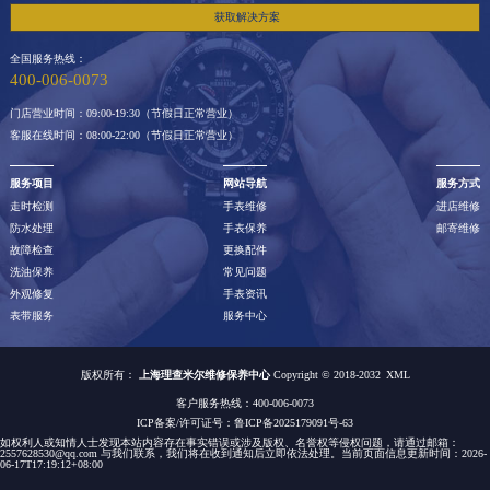
获取解决方案
全国服务热线：
400-006-0073
门店营业时间：09:00-19:30（节假日正常营业）
客服在线时间：08:00-22:00（节假日正常营业）
服务项目
网站导航
服务方式
走时检测
手表维修
进店维修
防水处理
手表保养
邮寄维修
故障检查
更换配件
洗油保养
常见问题
外观修复
手表资讯
表带服务
服务中心
版权所有：
上海理查米尔维修保养中心
Copyright © 2018-2032
XML
客户服务热线：400-006-0073
ICP备案/许可证号：鲁ICP备2025179091号-63
如权利人或知情人士发现本站内容存在事实错误或涉及版权、名誉权等侵权问题，请通过邮箱：
2557628530@qq.com 与我们联系，我们将在收到通知后立即依法处理。当前页面信息更新时间：2026-
06-17T17:19:12+08:00