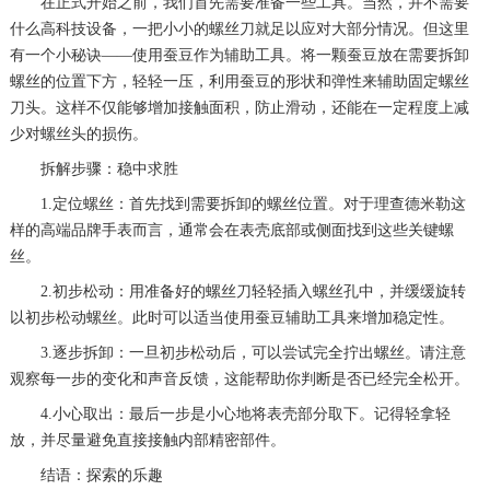
在正式开始之前，我们首先需要准备一些工具。当然，并不需要
什么高科技设备，一把小小的螺丝刀就足以应对大部分情况。但这里
有一个小秘诀——使用蚕豆作为辅助工具。将一颗蚕豆放在需要拆卸
螺丝的位置下方，轻轻一压，利用蚕豆的形状和弹性来辅助固定螺丝
刀头。这样不仅能够增加接触面积，防止滑动，还能在一定程度上减
少对螺丝头的损伤。
拆解步骤：稳中求胜
1.定位螺丝：首先找到需要拆卸的螺丝位置。对于理查德米勒这
样的高端品牌手表而言，通常会在表壳底部或侧面找到这些关键螺
丝。
2.初步松动：用准备好的螺丝刀轻轻插入螺丝孔中，并缓缓旋转
以初步松动螺丝。此时可以适当使用蚕豆辅助工具来增加稳定性。
3.逐步拆卸：一旦初步松动后，可以尝试完全拧出螺丝。请注意
观察每一步的变化和声音反馈，这能帮助你判断是否已经完全松开。
4.小心取出：最后一步是小心地将表壳部分取下。记得轻拿轻
放，并尽量避免直接接触内部精密部件。
结语：探索的乐趣