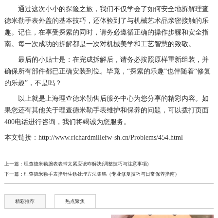
通过这次小小的探险之旅，我们不仅学会了如何安全地拆解理查
德米勒手表外盖的基本技巧，还体验到了与机械艺术品亲密接触的乐
趣。记住，在享受探索的同时，请务必遵循正确的操作步骤和安全指
南。每一次成功的拆解都是一次对机械美学和工艺智慧的致敬。
最后的小贴士是：在完成拆解后，请务必按照原样重新组装，并
确保所有部件都已正确安装到位。毕竟，“探索的乐趣”也伴随着“修复
的乐趣”，不是吗？
以上就是
上海理查德米勒售后服务中心
为您分享的精彩内容。如
果您还有其他关于理查德米勒手表维护和保养的问题，可以拨打页面
400电话进行咨询，我们将竭诚为您服务。
本文链接：http://www.richardmillefw-sh.cn/Problems/454.html
上一篇：
理查德米勒腕表表带太紧应该咋解决(调整技巧与注意事项)
下一篇：
理查德米勒手表指针生锈处理方法集锦（专业修复技巧与日常保养指南）
精彩推荐
热点聚焦