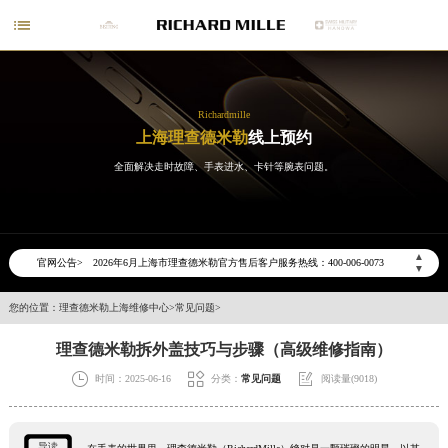

Richardmille
上海理查德米勒
线上预约
全面解决走时故障、手表进水、卡针等腕表问题。
2026年6月理查德米勒上海市售后服务网络优化升级公告
2026年6月上海市理查德米勒官方售后客户服务热线：400-006-0073
▲
官网公告>
2026年6月理查德米勒售后服务中心最新网点地址：
▼
上海市徐汇区虹桥路3号港汇中心写字楼2座37层3705室（需提前预约）
您的位置：
理查德米勒上海维修中心
>
常见问题
>
上海市黄浦区南京东路299号宏伊国际广场写字楼8层806室（需提前预约）
理查德米勒拆外盖技巧与步骤（高级维修指南）
上海市黄浦区南京东路299号宏伊国际广场写字楼8层806室理查德米勒售后服务中心（需提前预约）



上海市徐汇区虹桥路3号港汇中心2座37层3705室理查德米勒售后服务中心（需提前预约）
时间：2025-06-16
分类：
常见问题
阅读量(9018)
节假日正常营业！
导读