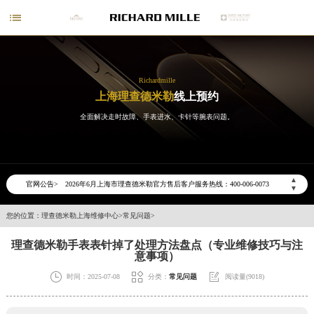

Richardmille
上海理查德米勒
线上预约
全面解决走时故障、手表进水、卡针等腕表问题。
2026年6月理查德米勒上海市售后服务网络优化升级公告
2026年6月上海市理查德米勒官方售后客户服务热线：400-006-0073
▲
官网公告>
2026年6月理查德米勒售后服务中心最新网点地址：
▼
上海市徐汇区虹桥路3号港汇中心写字楼2座37层3705室（需提前预约）
您的位置：
理查德米勒上海维修中心
>
常见问题
>
上海市黄浦区南京东路299号宏伊国际广场写字楼8层806室（需提前预约）
理查德米勒手表表针掉了处理方法盘点（专业维修技巧与注
上海市黄浦区南京东路299号宏伊国际广场写字楼8层806室理查德米勒售后服务中心（需提前预约）
意事项）
上海市徐汇区虹桥路3号港汇中心2座37层3705室理查德米勒售后服务中心（需提前预约）



时间：2025-07-08
分类：
常见问题
阅读量(9018)
节假日正常营业！