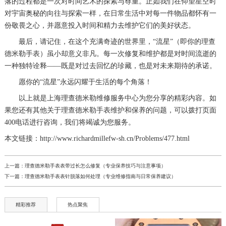
落的过程都是一次对时间艺术的探索与尊重。正如我们在仰望星空时
对宇宙奥秘的向往与探索一样，在日常生活中对每一件物品都怀有一
份敬畏之心，并愿意投入时间和精力去维护它们的美好状态。
最后，请记住，在这个充满奇迹的世界里，“流星”（即你的理查
德米勒手表）虽小却意义非凡。每一次修复和维护都是对时间流逝的
一种独特诠释——既是对过去回忆的珍藏，也是对未来期待的承诺。
愿你的“流星”永远闪耀于生活的每个角落！
以上就是
上海理查德米勒维修服务中心
为您分享的精彩内容。如
果您还有其他关于理查德米勒手表维护和保养的问题，可以拨打页面
400电话进行咨询，我们将竭诚为您服务。
本文链接：http://www.richardmillefw-sh.cn/Problems/477.html
上一篇：
理查德米勒手表表带过长怎么修复（专业保养技巧与注意事项）
下一篇：
理查德米勒手表表针脱落如何处理（专业维修指南与日常保养建议）
精彩推荐
热点聚焦