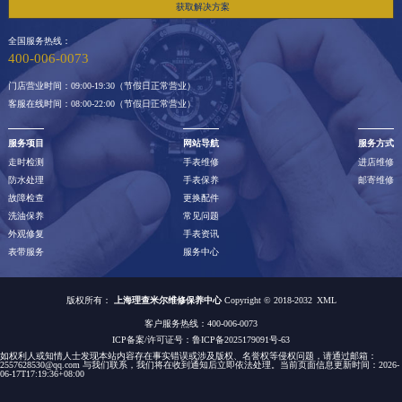
获取解决方案
全国服务热线：
400-006-0073
门店营业时间：09:00-19:30（节假日正常营业）
客服在线时间：08:00-22:00（节假日正常营业）
服务项目
网站导航
服务方式
走时检测
手表维修
进店维修
防水处理
手表保养
邮寄维修
故障检查
更换配件
洗油保养
常见问题
外观修复
手表资讯
表带服务
服务中心
版权所有：
上海理查米尔维修保养中心
Copyright © 2018-2032
XML
客户服务热线：400-006-0073
ICP备案/许可证号：鲁ICP备2025179091号-63
如权利人或知情人士发现本站内容存在事实错误或涉及版权、名誉权等侵权问题，请通过邮箱：
2557628530@qq.com 与我们联系，我们将在收到通知后立即依法处理。当前页面信息更新时间：2026-
06-17T17:19:36+08:00