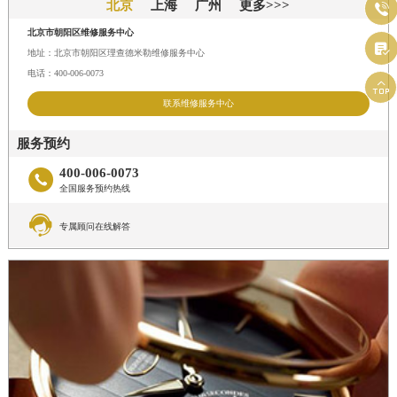
北京
上海
广州
更多>>>

北京市朝阳区维修服务中心

地址：北京市朝阳区理查德米勒维修服务中心
电话：400-006-0073

联系维修服务中心
服务预约
400-006-0073

全国服务预约热线

专属顾问在线解答