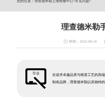
您的位置：
理查德米勒上海维修中心
>
常见问题
>
上海市黄浦区南京东路299号宏伊国际
上海市徐汇区虹桥路3号港汇中心2座37
节假日正常营业！
理查德米勒

时间：2025-09-26
导读
在追求卓越品质与精湛工艺的高
制表品牌，理查德米勒以其独特