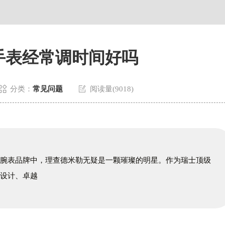
广场写字楼8层806室理查德米勒售后服务中心（需提前预约）
层3705室理查德米勒售后服务中心（需提前预约）
手表经常调时间好吗


分类：
常见问题
阅读量(9018)
端腕表品牌中，理查德米勒无疑是一颗璀璨的明星。作为瑞士顶级
的设计、卓越