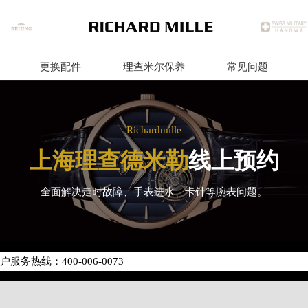
更换配件
理查米尔保养
常见问题
Richardmille
上海理查德米勒
线上预约
全面解决走时故障、手表进水、卡针等腕表问题。
网络优化升级公告
务热线：400-006-0073
新网点地址：
座37层3705室（需提前预约）
场写字楼8层806室（需提前预约）