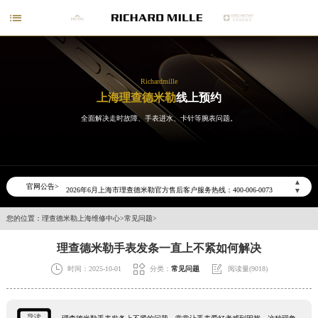

Richardmille
上海理查德米勒
线上预约
全面解决走时故障、手表进水、卡针等腕表问题。
2026年6月理查德米勒上海市售后服务网络优化升级公告
▲
官网公告>
2026年6月上海市理查德米勒官方售后客户服务热线：400-006-0073
▼
2026年6月理查德米勒售后服务中心最新网点地址：
您的位置：
理查德米勒上海维修中心
>
常见问题
>
上海市徐汇区虹桥路3号港汇中心写字楼2座37层3705室（需提前预约）
理查德米勒手表发条一直上不紧如何解决
上海市黄浦区南京东路299号宏伊国际广场写字楼8层806室（需提前预约）
上海市黄浦区南京东路299号宏伊国际广场写字楼8层806室理查德米勒售后服务中心（需提前预约）



时间：2025-10-01
分类：
常见问题
阅读量(9018)
上海市徐汇区虹桥路3号港汇中心2座37层3705室理查德米勒售后服务中心（需提前预约）
节假日正常营业！
导读