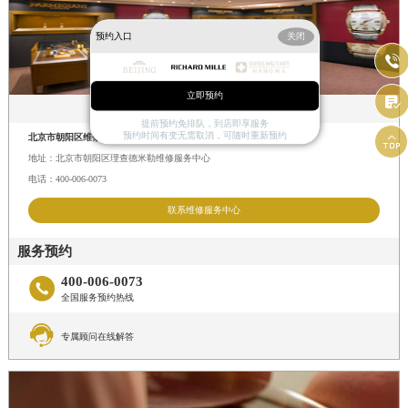
预约入口
关闭

立即预约

北京
上海
广州
更多>>>
提前预约免排队，到店即享服务

预约时间有变无需取消，可随时重新预约
北京市朝阳区维修服务中心
地址：北京市朝阳区理查德米勒维修服务中心
电话：400-006-0073
联系维修服务中心
服务预约
400-006-0073

全国服务预约热线

专属顾问在线解答